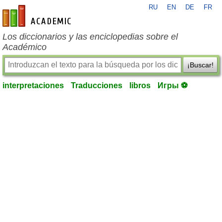
RU
EN
DE
FR
es-academic.com
Los diccionarios y las enciclopedias sobre el
Académico
¡Buscar!
interpretaciones
Traducciones
libros
Игры ⚽